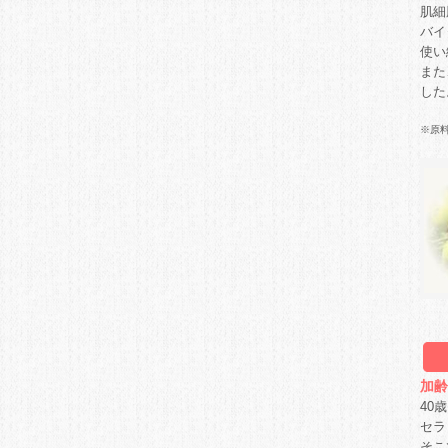
肌細
バイ
使い
また
した
※
原
加齢
40
セラ
そこ