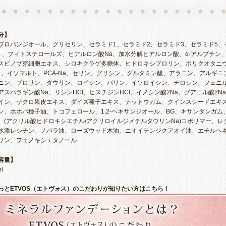
分】
プロパンジオール、グリセリン、セラミド1、セラミド2、セラミド3、セラミド5、
Ⅱ、フィトステロールズ、ヒアルロン酸Na、加水分解ヒアルロン酸、α-アルブチン
スピノサ芽細胞エキス、シロキクラゲ多糖体、ヒドロキシプロリン、ポリクオタニ
51、イソマルト、PCA-Na、セリン、グリシン、グルタミン酸、アラニン、アルギニ
ニン、プロリン、タウリン、ロイシン、バリン、イソロイシン、チロシン、フェニ
アスパラギン酸Na、リシンHCl、ヒスチジンHCl、イノシン酸2Na、グアニル酸2N
イン、ザクロ果皮エキス、ダイズ種子エキス、ナットウガム、クインスシードエキ
ン、ホホバ種子油、トコフェロール、1,2-ヘキサンジオール、BG、キサンタンガム
、(アクリル酸ヒドロキシエチル/アクリロイルジメチルタウリンNa)コポリマー、レ
水添レシチン、ノバラ油、ローズウッド木油、ニオイテンジクアオイ油、エチルヘ
リン、フェノキシエタノール
容量】
l
っとETVOS（エトヴォス）のこだわりが知りたい方はこちら！