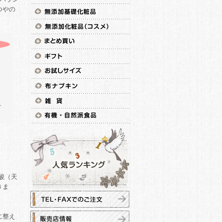
つやの
酸（天
きま
に整え