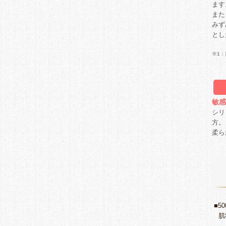
ます
また
みず
とし
※1：
敏感
シリ
方。
柔ら
■5
肌状