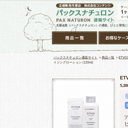
太陽油脂（パックスナチュロン）の通販。ひとと環境に
パックスナチュロン通販サイト
>
商品一覧
>
ETV
イジングローション (120ml)
ET
5,2