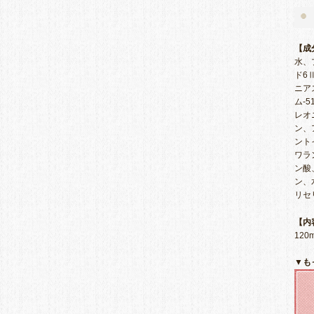
【成
水、
ド6
ニア
ム-
レオ
ン、
ント
ワラ
ン酸
ン、
リセ
【内
120m
▼も