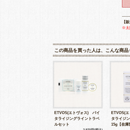
-------
【販
※太
この商品を買った人は、こんな商品
ETVOS(エトヴォス) バイ
ETVOS(
タライジングライントラベ
タライジン
ルセット
15g【在
2,970円(税込)