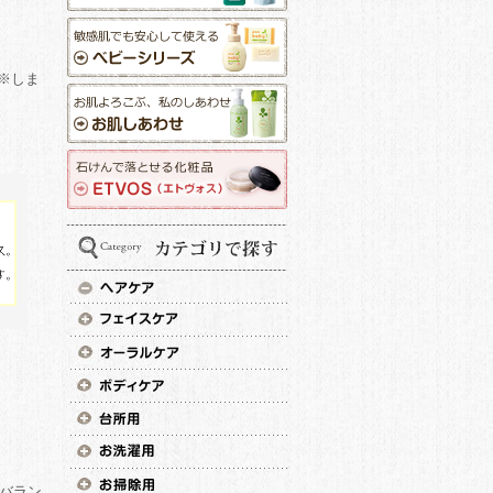
※しま
。
バラン