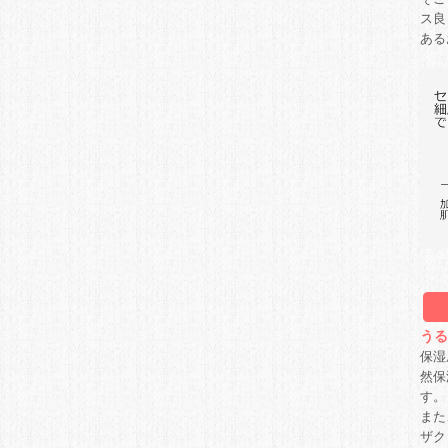
ス良
ある
うる
保湿
然保
す。
また
ザク