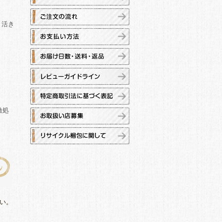
き活き
激処
い。