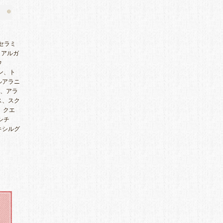
セラミ
、アルガ
ウ
ン、ト
ルアラニ
a、アラ
ス、スク
、クエ
シチ
キシルグ