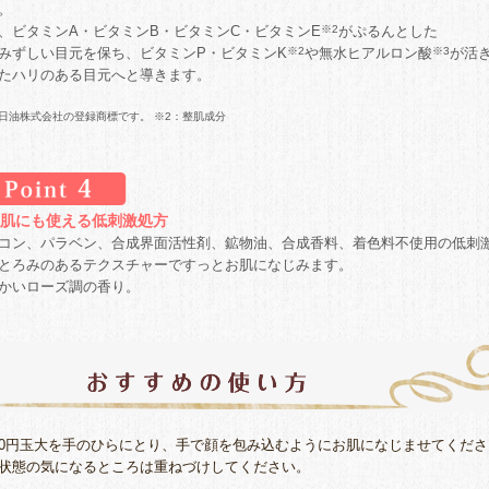
。
、ビタミンA・ビタミンB・ビタミンC・ビタミンE
※2
がぷるんとした
みずしい目元を保ち、ビタミンP・ビタミンK
※2
や無水ヒアルロン酸
※3
が活
たハリのある目元へと導きます。
日油株式会社の登録商標です。
※2：
整肌成分
肌にも使える低刺激処方
コン、パラベン、合成界面活性剤、鉱物油、合成香料、着色料不使用の低刺
とろみのあるテクスチャーですっとお肌になじみます。
かいローズ調の香り。
00円玉大を手のひらにとり、手で顔を包み込むようにお肌になじませてくださ
態の気になるところは重ねづけしてください。