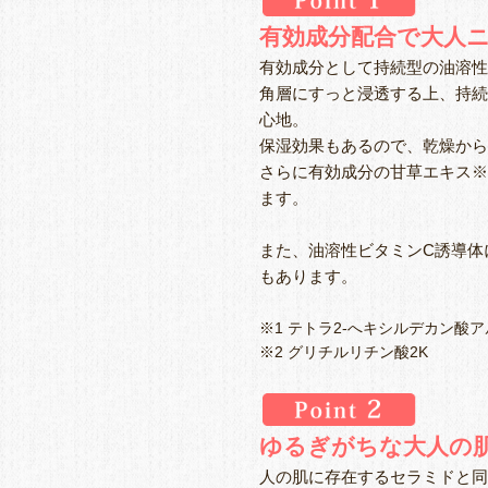
有効成分配合で大人
有効成分として持続型の油溶性
角層にすっと浸透する上、持続
心地。
保湿効果もあるので、乾燥から
さらに有効成分の甘草エキス※
ます。
また、油溶性ビタミンC誘導体
もあります。
※1 テトラ2‐へキシルデカン酸ア
※2 グリチルリチン酸2K
ゆるぎがちな大人の
人の肌に存在するセラミドと同