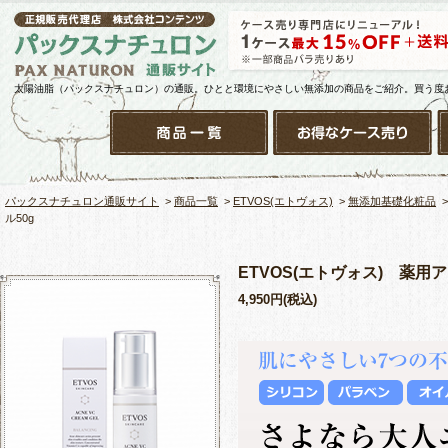
太陽油脂（パックスナチュロン）の通販。ひとと環境にやさしい無添加の商品をご紹介。買う度
パックスナチュロン通販サイト
>
商品一覧
>
ETVOS(エトヴォス)
>
無添加基礎化粧品
ル50g
ETVOS(エトヴォス) 薬用
4,950円(税込)