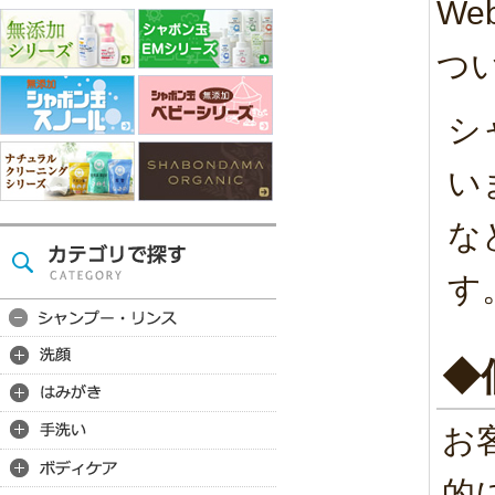
W
つ
シ
い
な
す
◆
お
的