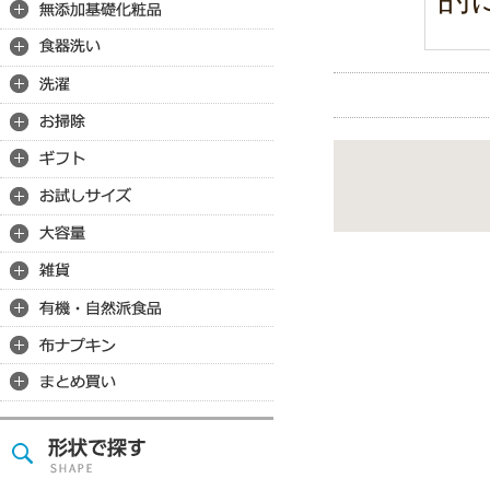
・
・
・
◆
問
託
◆