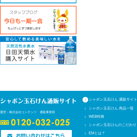
窓
当
に
を
【個人
株
電話
シャボン玉石けん 通販サイ
E-
シャボン玉石けん 商品一覧
運営：株式会社コンテンツ 通販事業部
WEB特典
シャボン玉石けんのこだわり
EMとは？