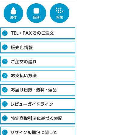
問
断
な
る
す
願
◆
提
示