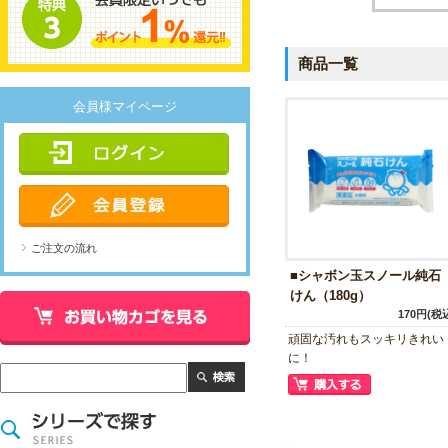
商品一覧
会員様マイページ
ご注文の流れ
■シャボン玉スノール純石
けん（180g）
170円(税
頑固な汚れもスッキリきれい
に！