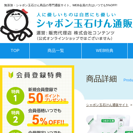
無添加・シャボン玉石けん商品の専門通販サイト。WEB会員の方はいつでも5%OFF!
TOP
商品一覧
WEB特典
商品詳細
Produ
シャボン玉石けん通販サイト
>