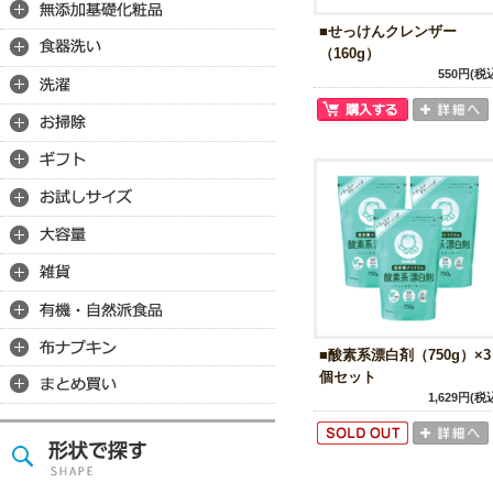
■せっけんクレンザー
（160g）
550円(税
■酸素系漂白剤（750g）×3
個セット
1,629円(税