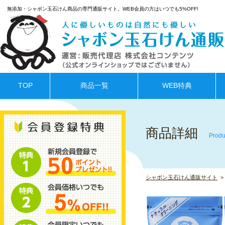
無添加・シャボン玉石けん商品の専門通販サイト。WEB会員の方はいつでも5%OFF!
TOP
商品一覧
WEB特典
商品詳細
Produ
シャボン玉石けん通販サイト
>