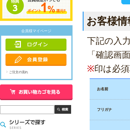
お客様情
会員様マイページ
下記の入
「確認画
※
印は必須
ご注文の流れ
お名前
フリガナ