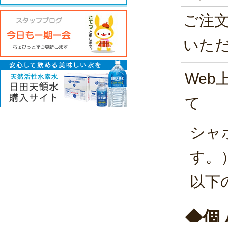
ご注
いた
We
て
シャ
す。
以下
◆個