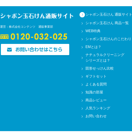
託を
業者
シャボン玉石けん 通販サイ
シャボン玉石けん 商品一覧
運営：株式会社コンテンツ 通販事業部
◆個
WEB特典
シャボン玉石けんのこだわり
EMとは？
問合
ナチュラルクリーニング
シリーズとは？
なっ
固形せっけん比較
る場
ギフトセット
よくある質問
の実
知識の部屋
商品レビュー
り正
人気ランキング
お問い合わせ
◆個