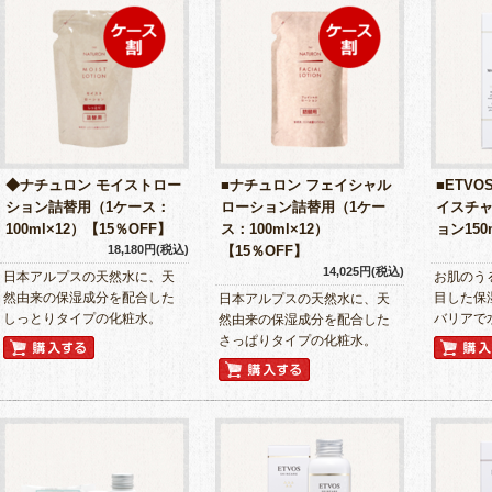
◆ナチュロン モイストロー
■ナチュロン フェイシャル
■ETVO
ション詰替用（1ケース：
ローション詰替用（1ケー
イスチ
100ml×12）【15％OFF】
ス：100ml×12）
ョン150
18,180円(税込)
【15％OFF】
14,025円(税込)
日本アルプスの天然水に、天
お肌のう
然由来の保湿成分を配合した
目した保
日本アルプスの天然水に、天
しっとりタイプの化粧水。
バリアで
然由来の保湿成分を配合した
さっぱりタイプの化粧水。