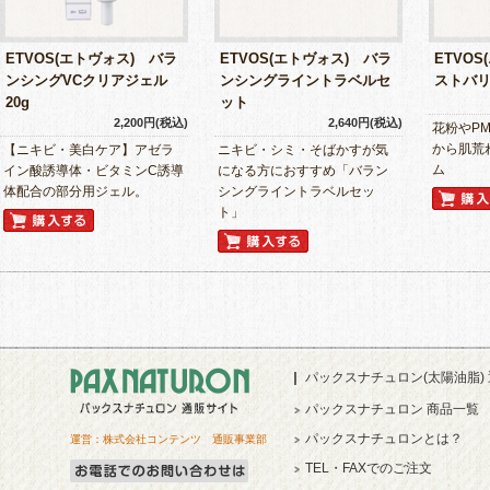
ETVOS(エトヴォス) バラ
ETVOS(エトヴォス) バラ
ETVO
ンシングVCクリアジェル
ンシングライントラベルセ
ストバリ
20g
ット
2,200円(税込)
2,640円(税込)
花粉やPM
から肌荒
【ニキビ・美白ケア】アゼラ
ニキビ・シミ・そばかすが気
ム
イン酸誘導体・ビタミンC誘導
になる方におすすめ「バラン
体配合の部分用ジェル。
シングライントラベルセッ
ト」
パックスナチュロン(太陽油脂)
パックスナチュロン 商品一覧
パックスナチュロンとは？
運営：株式会社コンテンツ 通販事業部
TEL・FAXでのご注文