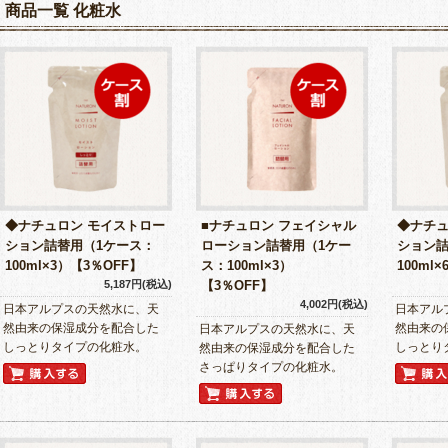
商品一覧 化粧水
◆ナチュロン モイストロー
■ナチュロン フェイシャル
◆ナチュ
ション詰替用（1ケース：
ローション詰替用（1ケー
ション詰
100ml×3）【3％OFF】
ス：100ml×3）
100ml
5,187円(税込)
【3％OFF】
4,002円(税込)
日本アルプスの天然水に、天
日本アル
然由来の保湿成分を配合した
然由来の
日本アルプスの天然水に、天
しっとりタイプの化粧水。
しっとり
然由来の保湿成分を配合した
さっぱりタイプの化粧水。